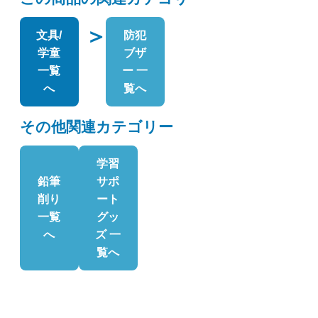
＞
文具/
防犯
学童
ブザ
一覧
ー 一
へ
覧へ
その他関連カテゴリー
学習
鉛筆
サポ
削り
ート
一覧
グッ
へ
ズ 一
覧へ