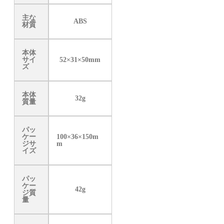
主な
ABS
材質
本体
サイ
52×31×50mm
ズ
本体
32g
質量
パッ
ケー
100×36×150m
ジサ
m
イズ
パッ
ケー
42g
ジ質
量