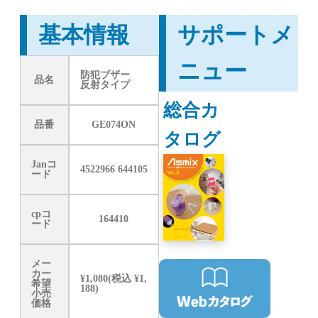
基本情報
サポートメ
ニュー
防犯ブザー
品名
反射タイプ
総合カ
品番
GE074ON
タログ
Janコ
4522966 644105
ード
cpコ
164410
ード
メー
カー
¥1,080(税込 ¥1,
希望
188)
小売
価格