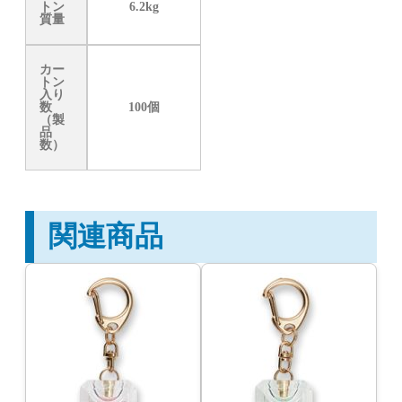
トン
6.2kg
質量
カー
トン
入り
数
100個
（製
品
数）
関連商品