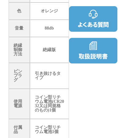
色
オレンジ
音量
88db
絶縁
制御
絶縁版
方法
ピン
引き抜けるタ
プラ
イプ
グ
コイン型リチ
使用
ウム電池(CR20
電源
32又は同規格
のもの)1個
付属
コイン型リチ
品
ウム電池1個