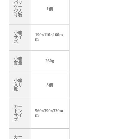
パッ
ケー
1個
ジ入
り数
小箱
190×110×160m
サイ
m
ズ
小箱
260g
質量
小箱
入り
5個
数
カー
トン
560×390×330m
サイ
m
ズ
カー