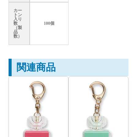
カー
トン
入り
数
100個
（製
品
数）
関連商品