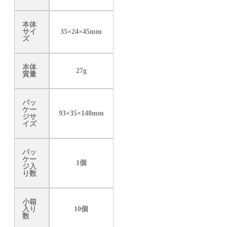
本体
サイ
35×24×45mm
ズ
本体
27g
質量
パッ
ケー
93×35×148mm
ジサ
イズ
パッ
ケー
1個
ジ入
り数
小箱
入り
10個
数