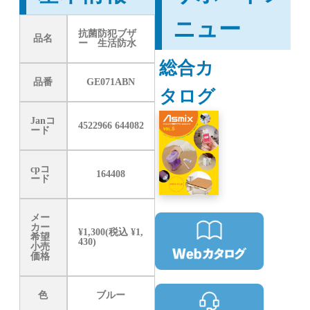
ニュー
抗菌防犯ブザ
品名
ー 生活防水
総合カ
品番
GE071ABN
タログ
Janコ
4522966 644082
ード
cpコ
164408
ード
メー
カー
¥1,300(税込 ¥1,
希望
430)
小売
価格
色
ブルー