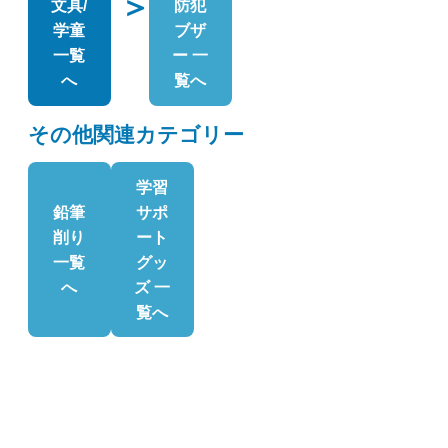
＞
文具/
防犯
学童
ブザ
一覧
ー 一
へ
覧へ
その他関連カテゴリー
学習
鉛筆
サポ
削り
ート
一覧
グッ
へ
ズ 一
覧へ