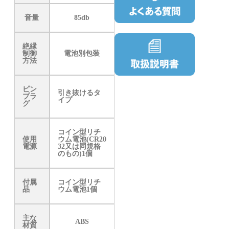
音量
85db
絶縁
制御
電池別包装
方法
ピン
引き抜けるタ
プラ
イプ
グ
コイン型リチ
使用
ウム電池(CR20
電源
32又は同規格
のもの)1個
付属
コイン型リチ
品
ウム電池1個
主な
ABS
材質