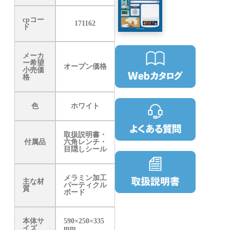
cpコー
171162
ド
メーカ
ー希望
オープン価格
小売価
格
色
ホワイト
取扱説明書・
付属品
六角レンチ・
目隠しシール
メラミン加工
主な材
パーティクル
質
ボード
本体サ
590×250×335
イズ
mm