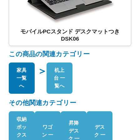
モバイルPCスタンド デスクマットつき
DSK06
この商品の関連カテゴリー
＞
家具
机上
一覧
台 一
へ
覧へ
その他関連カテゴリー
収納
昇降
ボッ
ワゴ
デス
デス
クス
ン 一
ク 一
ク 一