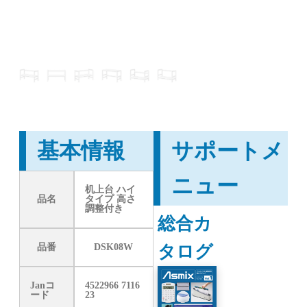
基本情報
サポートメ
ニュー
机上台 ハイ
品名
タイプ 高さ
調整付き
総合カ
タログ
品番
DSK08W
Janコ
4522966 7116
ード
23