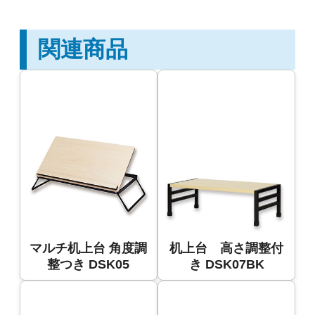
関連商品
マルチ机上台 角度調
机上台 高さ調整付
整つき DSK05
き DSK07BK