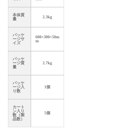
本体質
2.3kg
量
パッケ
600×300×50m
ージサ
m
イズ
パッケ
ージ質
2.7kg
量
パッケ
ージ入
1個
り数
カート
ン入り
5個
数（製
品数）