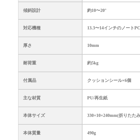
傾斜設計
約10〜20°
対応機種
13.3〜14インチのノートP
厚さ
10mm
耐荷重
約5kg
付属品
クッションシール×6個
主な材質
PU/再生紙
本体サイズ
330×10×240mm(折りたた
本体質量
490g