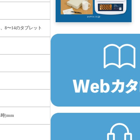
C、8〜14のタブレット
み時)mm