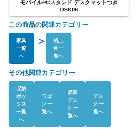
モバイルPCスタンド デスクマットつき
DSK06
この商品の関連カテゴリー
＞
家具
机上
一覧
台 一
へ
覧へ
その他関連カテゴリー
収納
昇降
ボッ
ワゴ
デス
デス
クス
ン 一
ク 一
ク 一
一覧
覧へ
覧へ
覧へ
へ