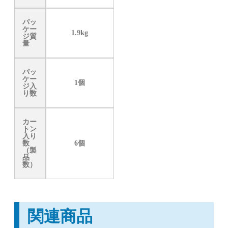
パッ
ケー
1.9kg
ジ質
量
パッ
ケー
1個
ジ入
り数
カー
トン
入り
数
6個
（製
品
数）
関連商品