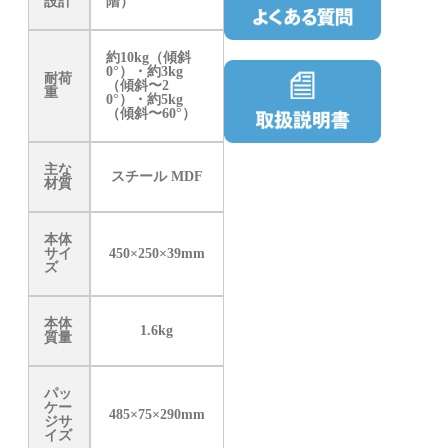
設計
階）
約10kg（傾斜
0°）・約3kg
耐荷
（傾斜〜2
重
0°）・約5kg
（傾斜〜60°）
主な
スチール MDF
材質
本体
サイ
450×250×39mm
ズ
本体
1.6kg
質量
パッ
ケー
485×75×290mm
ジサ
イズ