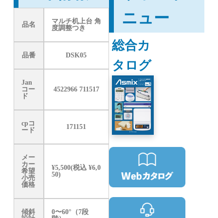
ニュー
マルチ机上台 角
品名
度調整つき
総合カ
品番
DSK05
タログ
Jan
コー
4522966 711517
ド
cpコ
171151
ード
メー
カー
¥5,500(税込 ¥6,0
希望
50)
小売
価格
傾斜
0〜60°（7段