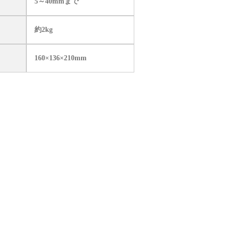
5～40mmまで
約2kg
160×136×210mm