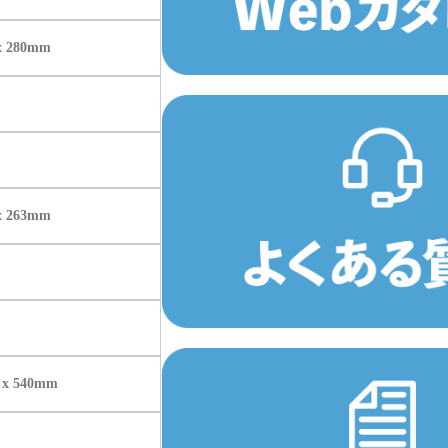
 x 280mm
 x 263mm
5 x 540mm