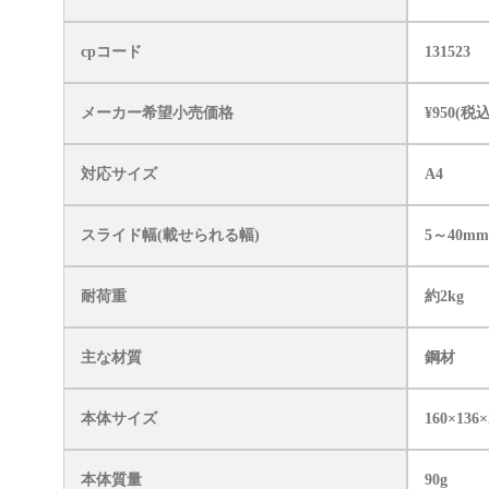
cpコード
131523
メーカー希望小売価格
¥950(税込 
対応サイズ
A4
スライド幅(載せられる幅)
5～40m
耐荷重
約2kg
主な材質
鋼材
本体サイズ
160×136
本体質量
90g