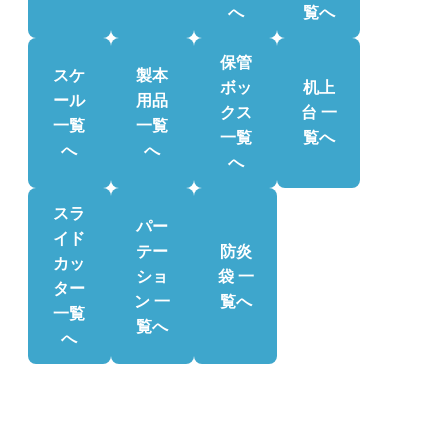
へ
覧へ
保管
スケ
製本
ボッ
机上
ール
用品
クス
台 一
一覧
一覧
一覧
覧へ
へ
へ
へ
スラ
パー
イド
テー
防炎
カッ
ショ
袋 一
ター
ン 一
覧へ
一覧
覧へ
へ