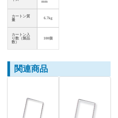
mm
カートン質
6.7kg
量
カートン入
り数（製品
100個
数）
関連商品