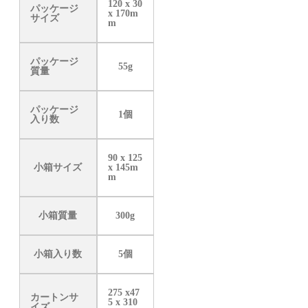
120 x 30
パッケージ
x 170m
サイズ
m
パッケージ
55g
質量
パッケージ
1個
入り数
90 x 125
小箱サイズ
x 145m
m
小箱質量
300g
小箱入り数
5個
275 x47
カートンサ
5 x 310
イズ