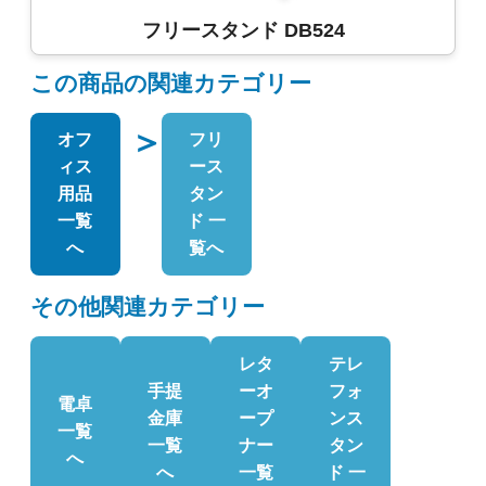
フリースタンド DB524
この商品の関連カテゴリー
＞
オフ
フリ
ィス
ース
用品
タン
一覧
ド 一
へ
覧へ
その他関連カテゴリー
レタ
テレ
手提
ーオ
フォ
電卓
金庫
ープ
ンス
一覧
一覧
ナー
タン
へ
へ
一覧
ド 一