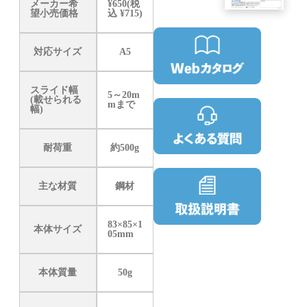
メーカー希
¥650(税
望小売価格
込 ¥715)
対応サイズ
A5
スライド幅
5～20m
(載せられる
mまで
幅)
耐荷重
約500g
主な材質
鋼材
83×85×1
本体サイズ
05mm
本体質量
50g