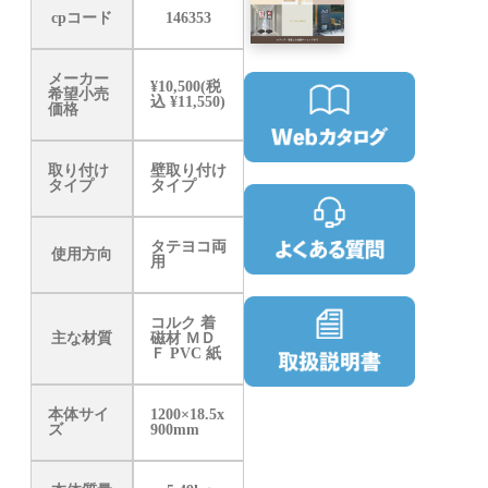
cpコード
146353
メーカー
¥10,500(税
希望小売
込 ¥11,550)
価格
取り付け
壁取り付け
タイプ
タイプ
タテヨコ両
使用方向
用
コルク 着
主な材質
磁材 ＭＤ
Ｆ PVC 紙
本体サイ
1200×18.5x
ズ
900mm