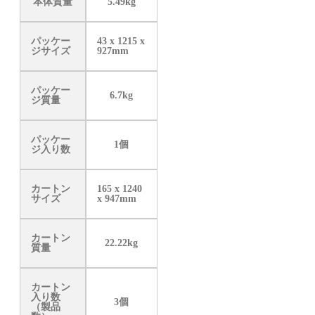
本体質量
5.49kg
パッケー
43 x 1215 x
ジサイズ
927mm
パッケー
6.7kg
ジ質量
パッケー
1個
ジ入り数
カートン
165 x 1240
サイズ
x 947mm
カートン
22.22kg
質量
カートン
入り数
3個
（製品