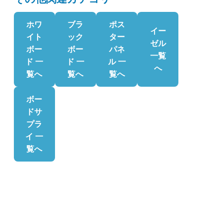
ホワ
ブラ
ポス
イー
イト
ック
ター
ゼル
ボー
ボー
パネ
一覧
ド 一
ド 一
ル 一
へ
覧へ
覧へ
覧へ
ボー
ドサ
プラ
イ 一
覧へ