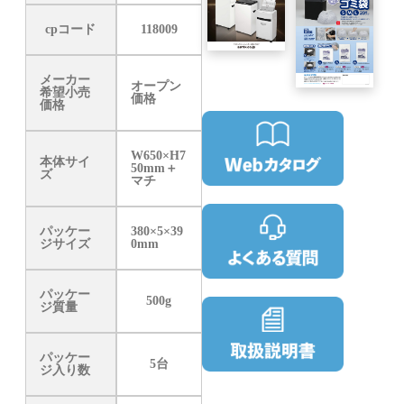
cpコード
118009
メーカー
オープン
希望小売
価格
価格
W650×H7
本体サイ
50mm＋
ズ
マチ
パッケー
380×5×39
ジサイズ
0mm
パッケー
500g
ジ質量
パッケー
5台
ジ入り数