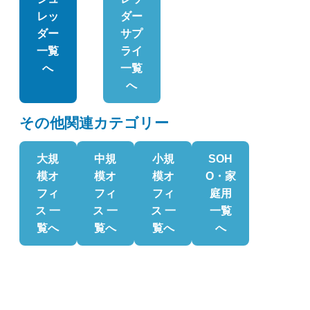
レッ
ダー
ダー
サプ
一覧
ライ
へ
一覧
へ
その他関連カテゴリー
大規
中規
小規
SOH
模オ
模オ
模オ
O・家
フィ
フィ
フィ
庭用
ス 一
ス 一
ス 一
一覧
覧へ
覧へ
覧へ
へ