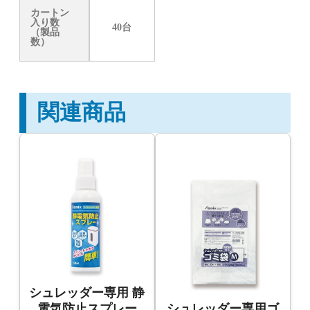
カートン
入り数
40台
（製品
数）
関連商品
シュレッダー専用 静
電気防止スプレー
シュレッダー専用ゴ