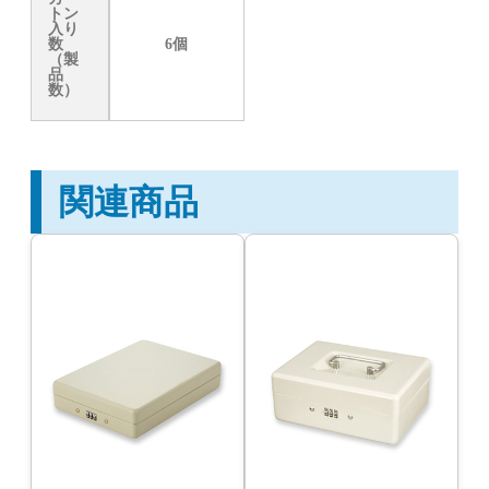
トン
入り
数
6個
（製
品
数）
関連商品