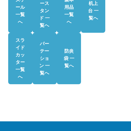
ース
机上
ール
用品
タン
台 一
一覧
一覧
ド 一
覧へ
へ
へ
覧へ
スラ
パー
イド
テー
防炎
カッ
ショ
袋 一
ター
ン 一
覧へ
一覧
覧へ
へ