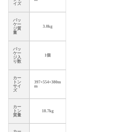
イズ
パッ
ケー
3.0kg
ジ質
量
パッ
ケー
1個
ジ入
り数
カー
トン
397×554×380m
サイ
m
ズ
カー
トン
18.7kg
質量
カー