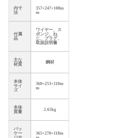
内寸
357×247×108m
法
m
ワイヤー、ス
付属
ポンジ、ね
品
じ、プラグ、
取扱説明書
主な
鋼材
材質
本体
360×253×110m
サイ
m
ズ
本体
2.65kg
質量
パッ
ケー
365×270×118m
ジサ
m