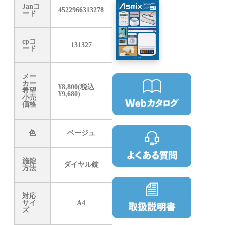
Janコ
4522966313278
ード
cpコ
131327
ード
メー
カー
¥8,800(税込
希望
¥9,680)
小売
価格
色
ベージュ
施錠
ダイヤル錠
方法
対応
サイ
A4
ズ