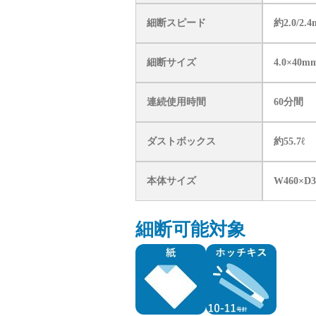
細断スピード
約2.0/2.4
細断サイズ
4.0×40m
連続使用時間
60分間
ダストボックス
約55.7ℓ
本体サイズ
W460×D
細断可能対象