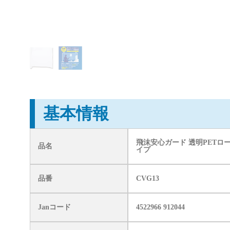
基本情報
飛沫安心ガード 透明PETロ
品名
イプ
品番
CVG13
Janコード
4522966 912044