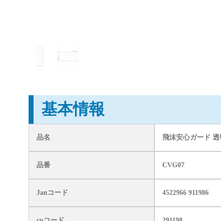
基本情報
品名
飛沫安心ガード 透
品番
CVG07
Janコード
4522966 911986
cpコード
291198