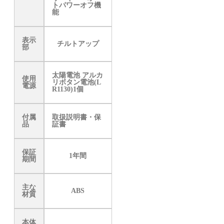
トパワーオフ機
能
表示
チルトアップ
部
太陽電池 アルカ
使用
リボタン電池(L
電源
R1130)1個
付属
取扱説明書・保
品
証書
保証
1年間
期間
主な
ABS
材質
本体