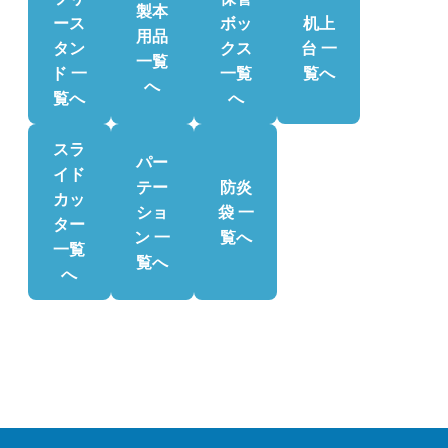
製本
ース
ボッ
机上
用品
タン
クス
台 一
一覧
ド 一
一覧
覧へ
へ
覧へ
へ
スラ
パー
イド
テー
防炎
カッ
ショ
袋 一
ター
ン 一
覧へ
一覧
覧へ
へ