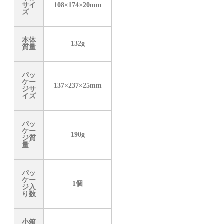
サイ
108×174×20mm
ズ
本体
132g
質量
パッ
ケー
137×237×25mm
ジサ
イズ
パッ
ケー
190g
ジ質
量
パッ
ケー
1個
ジ入
り数
小箱