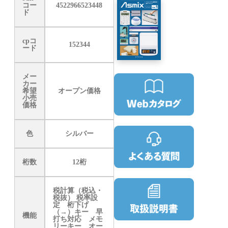
コー
4522966523448
ド
cpコ
152344
ード
メー
カー
希望
オープン価格
小売
価格
色
シルバー
桁数
12桁
税計算（税込・
税抜） 税率設
定 桁下げ
（→）キー 早
機能
打ち対応 メモ
リーキー オー