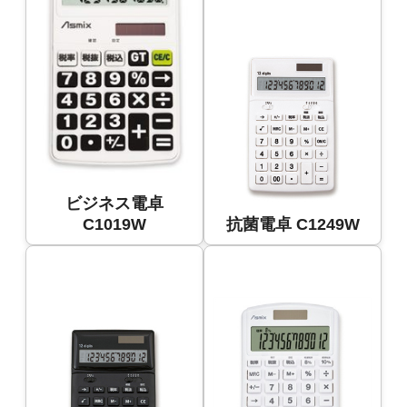
ビジネス電卓
C1019W
抗菌電卓 C1249W