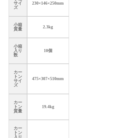
サイ
230×146×250mm
ズ
小箱
2.3kg
質量
小箱
入り
10個
数
カー
トン
475×307×510mm
サイ
ズ
カー
トン
19.4kg
質量
カー
トン
入り