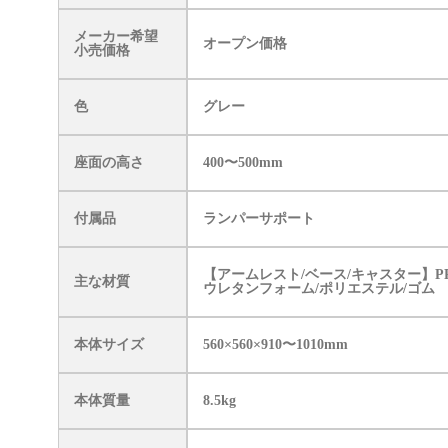
メーカー希望
オープン価格
小売価格
色
グレー
座面の高さ
400〜500mm
付属品
ランパーサポート
【アームレスト/ベース/キャスター】
主な材質
ウレタンフォーム/ポリエステル/ゴム
本体サイズ
560×560×910〜1010mm
本体質量
8.5kg