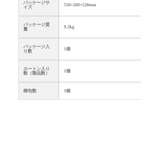
パッケージサ
550×260×520mm
イズ
パッケージ質
9.2kg
量
パッケージ入
1個
り数
カートン入り
1個
数（製品数）
梱包数
1箱