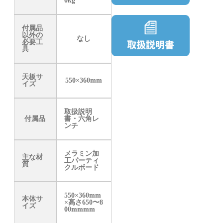
0kg
付属品
以外の
なし
必要工
具
天板サ
550×360mm
イズ
取扱説明
付属品
書・六角レ
ンチ
メラミン加
主な材
工パーティ
質
クルボード
550×360mm
本体サ
×高さ650〜8
イズ
00mmmm