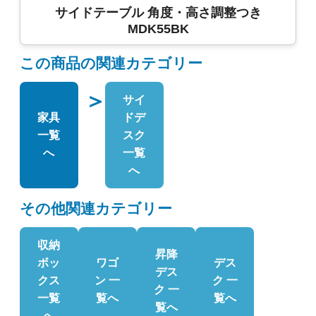
サイドテーブル 角度・高さ調整つき
MDK55BK
この商品の関連カテゴリー
＞
サイ
家具
ドデ
一覧
スク
へ
一覧
へ
その他関連カテゴリー
収納
昇降
ボッ
ワゴ
デス
デス
クス
ン 一
ク 一
ク 一
一覧
覧へ
覧へ
覧へ
へ