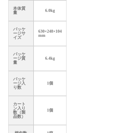
本体質
6.0kg
量
パッケ
630×248×104
ージサ
mm
イズ
パッケ
ージ質
6.4kg
量
パッケ
ージ入
1個
り数
カート
ン入り
1個
数（製
品数）