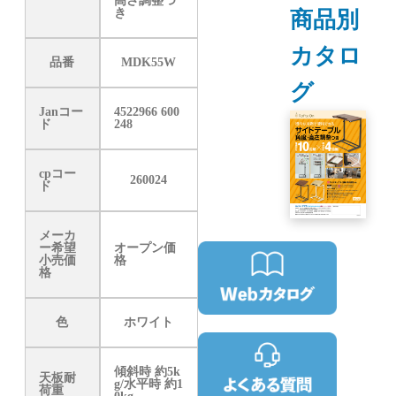
高さ調整つ
商品別
き
カタロ
品番
MDK55W
グ
Janコー
4522966 600
ド
248
cpコー
260024
ド
メーカ
ー希望
オープン価
小売価
格
格
色
ホワイト
傾斜時 約5k
天板耐
g/水平時 約1
荷重