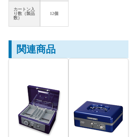
カートン入
り数（製品
12個
数）
関連商品