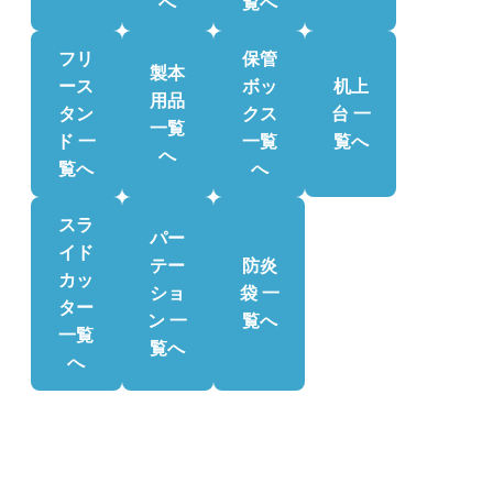
へ
覧へ
フリ
保管
製本
ース
ボッ
机上
用品
タン
クス
台 一
一覧
ド 一
一覧
覧へ
へ
覧へ
へ
スラ
パー
イド
テー
防炎
カッ
ショ
袋 一
ター
ン 一
覧へ
一覧
覧へ
へ