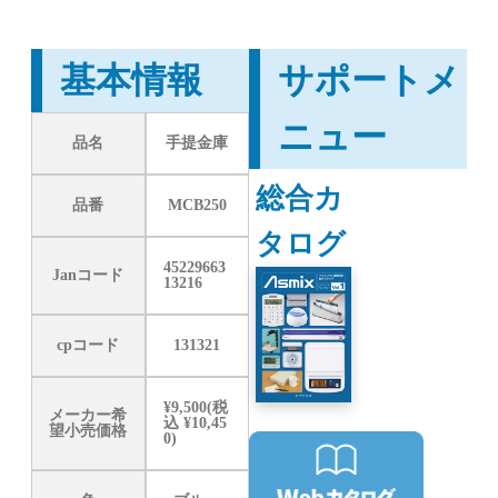
基本情報
サポートメ
ニュー
品名
手提金庫
総合カ
品番
MCB250
タログ
45229663
Janコード
13216
cpコード
131321
¥9,500(税
メーカー希
込 ¥10,45
望小売価格
0)