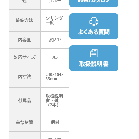
色
ブルー
シリンダ
施錠方法
ー錠
内容量
約2.1ℓ
対応サイズ
A5
240×164×
内寸法
55mm
取扱説明
付属品
書・鍵
（2本）
主な材質
鋼材