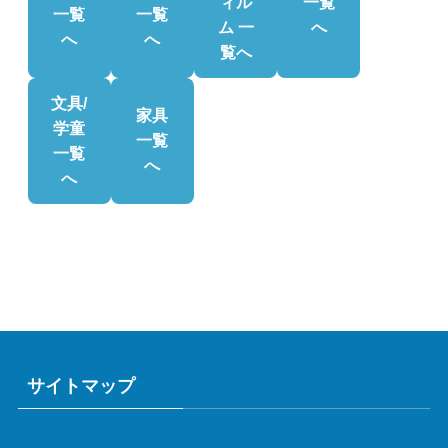
ィル
一覧
一覧
一覧
ム 一
へ
へ
へ
覧へ
文具/
家具
学童
一覧
一覧
へ
へ
サイトマップ