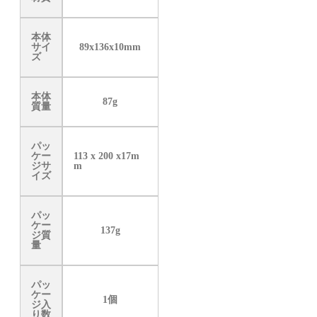
本体
サイ
89x136x10mm
ズ
本体
87g
質量
パッ
ケー
113 x 200 x17m
ジサ
m
イズ
パッ
ケー
137g
ジ質
量
パッ
ケー
1個
ジ入
り数