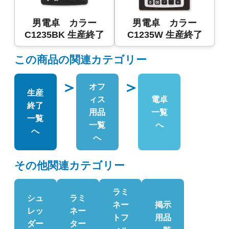
男電卓 カラー
男電卓 カラー
C1235BK 生産終了
C1235W 生産終了
この商品の関連カテゴリー
＞
＞
オフ
生産
ィス
電卓
終了
用品
一覧
一覧
一覧
へ
へ
へ
その他関連カテゴリー
ラミ
シュ
ラミ
ネー
掲示
レッ
ネー
トフ
用品
ダー
ター