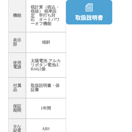
税計算（税込・
税抜） 税率設
機能
定 早打ち対
応 オートパワ
ーオフ機能
表示
傾斜
部
太陽電池 アルカ
使用
リボタン電池(L
電源
R44)2個
付属
取扱説明書・保
品
証書
保証
1年間
期間
主な
ABS
材質