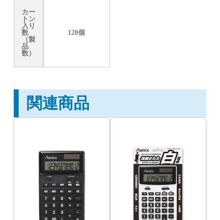
カー
トン
入り
数
120個
（製
品
数）
関連商品