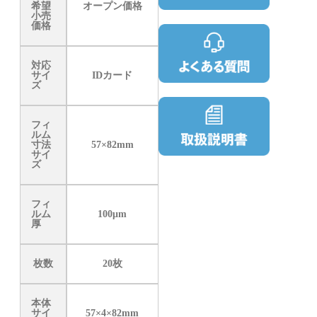
希望
オープン価格
小売
価格
対応
サイ
IDカード
ズ
フィ
ルム
寸法
57×82mm
サイ
ズ
フィ
ルム
100μm
厚
枚数
20枚
本体
サイ
57×4×82mm