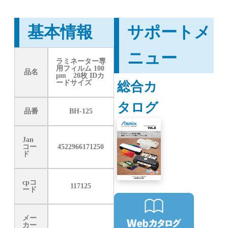
基本情報
サポートメ
ニュー
ラミネーター専
用フィルム 100
品名
μm 20枚 IDカ
総合カ
ードサイズ
タログ
品番
BH-125
Jan
コー
4522966171250
ド
cpコ
117125
ード
メー
カー