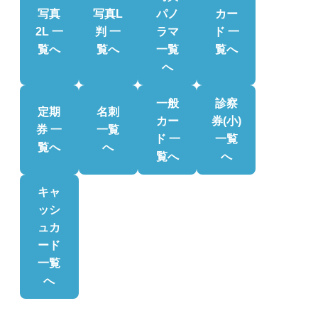
写真
写真L
パノ
カー
2L 一
判 一
ラマ
ド 一
覧へ
覧へ
一覧
覧へ
へ
一般
診察
定期
名刺
カー
券(小)
券 一
一覧
ド 一
一覧
覧へ
へ
覧へ
へ
キャ
ッシ
ュカ
ード
一覧
へ