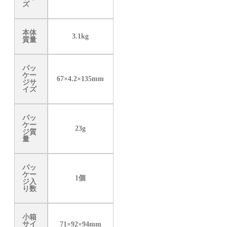
ズ
本体
3.1kg
質量
パッ
ケー
67×4.2×135mm
ジサ
イズ
パッ
ケー
23g
ジ質
量
パッ
ケー
1個
ジ入
り数
小箱
サイ
71×92×94mm