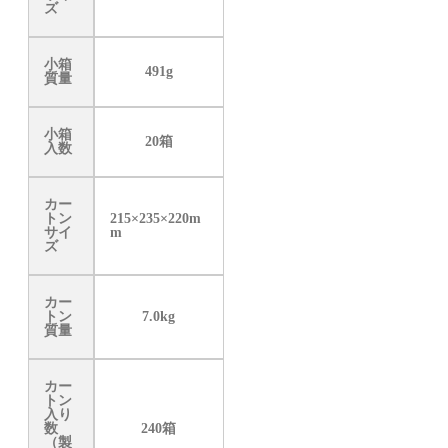
ズ
小箱
491g
質量
小箱
20箱
入数
カー
トン
215×235×220m
サイ
m
ズ
カー
トン
7.0kg
質量
カー
トン
入り
数
240箱
（製