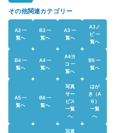
その他関連カテゴリー
A3ノ
A2 一
B3 一
A3 一
ビ 一
覧へ
覧へ
覧へ
覧へ
A4ヨ
B4 一
A4 一
B5 一
コ 一
覧へ
覧へ
覧へ
覧へ
写真
はが
サー
き（A
A5 一
B6 一
ビス
６）
覧へ
覧へ
一覧
一覧
へ
へ
写真