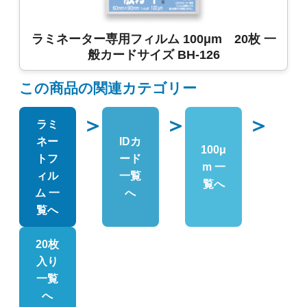
ラミネーター専用フィルム 100μm 20枚 一
般カードサイズ BH-126
この商品の関連カテゴリー
＞
＞
＞
ラミ
ネー
IDカ
100μ
トフ
ード
m 一
ィル
一覧
覧へ
ム 一
へ
覧へ
20枚
入り
一覧
へ