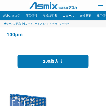
Webカタログ
商品情報
取扱説明書
ニュース
会社概要
採用情
ホーム
商品情報
ラミネートフィルム
A4ヨコ
100μm
100μm
100枚入り