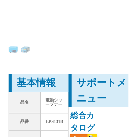
基本情報
サポートメ
ニュー
電動シャ
品名
ープナー
総合カ
品番
EPS131B
タログ