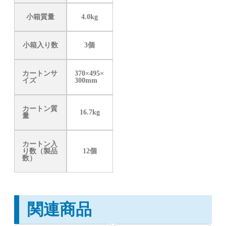
小箱質量
4.0kg
小箱入り数
3個
カートンサ
370×495×
イズ
300mm
カートン質
16.7kg
量
カートン入
り数（製品
12個
数）
関連商品