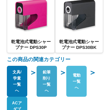
乾電池式電動シャー
乾電池式電動シャー
プナー DPS30P
プナー DPS30BK
この商品の関連カテゴリー
＞
＞
＞
文具/
鉛筆
電動
学童
削り
一覧
一覧
一覧
へ
へ
へ
ACア
ダプ