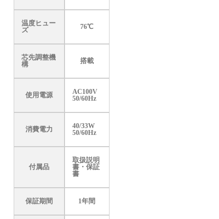
温度ヒュー
76℃
ズ
芯先調整機
搭載
構
AC100V
使用電源
50/60Hz
40/33W
消費電力
50/60Hz
取扱説明
付属品
書・保証
書
保証期間
1年間