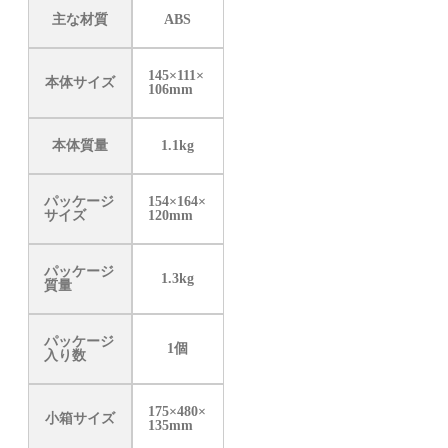
主な材質
ABS
145×111×
本体サイズ
106mm
本体質量
1.1kg
パッケージ
154×164×
サイズ
120mm
パッケージ
1.3kg
質量
パッケージ
1個
入り数
175×480×
小箱サイズ
135mm