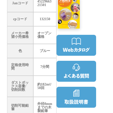
45229663
Janコード
21501
cpコード
132150
メーカー希
オープン
望小売価格
価格
色
ブルー
定格使用時
7分間
間
ダストボッ
約182mℓ/
クス容量/
50回
切削回数
外径8mm
切削可能鉛
までの木
筆
製鉛筆